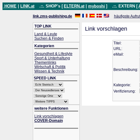
HOME
|
LINK.at
.::. SHOP's [
ELTERN.at
|
myboshi
]
.::. EXTERN [
link.zms-publishing.de
häufigste Aufru
TOP LINK
Link vorschlagen
Land & Leute
Suchen & Finden
Titel:
Kategorien
URL:
Gesundheit & Lifestyle
eMail:
Sport & Unterhaltung
Themenlinks
Wirtschaft & Politik
Beschreibung:
Wissen & Technik
SPEED LINK
Kategorie:
Verifizierung:
weitere Funktionen
Link vorschlagen
COVER-Domain