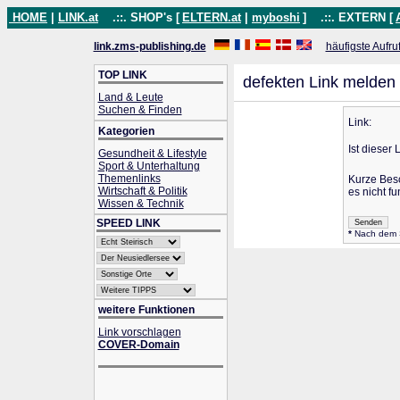
HOME
|
LINK.at
.::. SHOP's [
ELTERN.at
|
myboshi
]
.::. EXTERN [
link.zms-publishing.de
häufigste Aufru
TOP LINK
defekten Link melden
Land & Leute
Suchen & Finden
Link:
Kategorien
Ist dieser 
Gesundheit & Lifestyle
Sport & Unterhaltung
Themenlinks
Kurze Bes
Wirtschaft & Politik
es nicht fu
Wissen & Technik
SPEED LINK
*
Nach dem Se
weitere Funktionen
Link vorschlagen
COVER-Domain