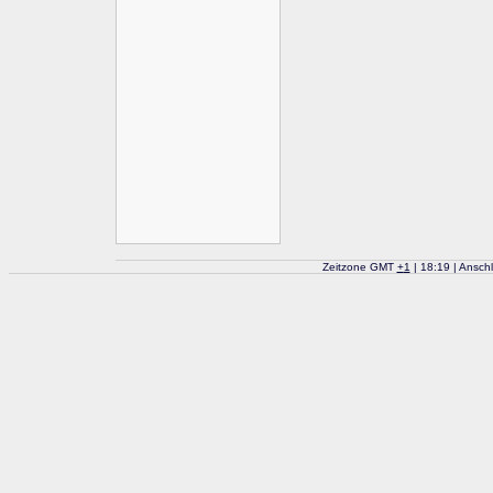
Zeitzone GMT
+
1
| 18:19 | Ansch