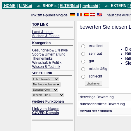
HOME
|
LINK.at
.::. SHOP's [
ELTERN.at
|
myboshi
]
.::. EXTERN [
link.zms-publishing.de
häufigste Aufru
TOP LINK
bewerten Sie diesen L
Land & Leute
Suchen & Finden
Kategorien
exzellent
Die
Gesundheit & Lifestyle
sehr gut
Bit
Sport & Unterhaltung
Bit
Themenlinks
gut
Wirtschaft & Politik
Sie
Wissen & Technik
mittelmäßig
SPEED LINK
schlecht
derzeitige Bewertung
weitere Funktionen
durchschnittliche Bewertung
Link vorschlagen
Anzahl der Stimmen
COVER-Domain