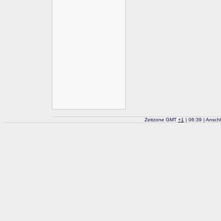
Zeitzone GMT
+
1
| 06:39 | Ansch