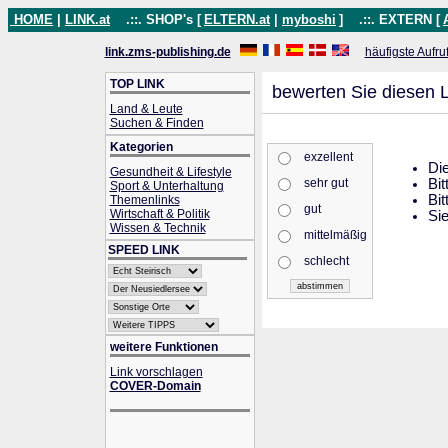
HOME
|
LINK.at
.::. SHOP's [
ELTERN.at
|
myboshi
]
.::. EXTERN [
link.zms-publishing.de
häufigste Aufru
TOP LINK
bewerten Sie diesen L
Land & Leute
Suchen & Finden
Kategorien
exzellent
Die
Gesundheit & Lifestyle
sehr gut
Bit
Sport & Unterhaltung
Bit
Themenlinks
gut
Wirtschaft & Politik
Sie
Wissen & Technik
mittelmäßig
SPEED LINK
schlecht
weitere Funktionen
Link vorschlagen
COVER-Domain