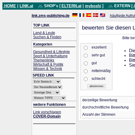
HOME
|
LINK.at
.::. SHOP's [
ELTERN.at
|
myboshi
]
.::. EXTERN [
link.zms-publishing.de
häufigste Aufru
TOP LINK
bewerten Sie diesen L
Land & Leute
Suchen & Finden
Bitte b
Kategorien
exzellent
Die
Gesundheit & Lifestyle
sehr gut
Bit
Sport & Unterhaltung
Bit
Themenlinks
gut
Wirtschaft & Politik
Sie
Wissen & Technik
mittelmäßig
SPEED LINK
schlecht
derzeitige Bewertung
weitere Funktionen
durchschnittliche Bewertung
Link vorschlagen
Anzahl der Stimmen
COVER-Domain